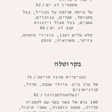
92
מסאח'ן דג ים
/
על פיתה שרופה על הגריל, בצל
מקורמל, שקדים, צנוברים,
עשבים, בצל סגול ויוגורט
89
קבב דג ים
/
סלט עלים רענן, גרגירי חומוס,
צזיקי, משוואיה, סומק
בקר וטלה
75
נקניקיית מרגז חריפה
/
של ערן ביק. איולי עמבה, חרדל,
קורנישונים
82
ינעלהעולמבורגר
/
160 גרם של בשר בקר עם לחמניה
קלויה, פסטו כוסברה, עשבי תיבול,