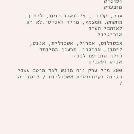
וטוניק
מובערק
ערק, קמפרי, צינזאנו רוסו, לימון.
מתקתק, חמצמץ, מריר ואניסי. לא רק
לאוהבי הערק
אוריגינל
אבסולוט, אפרול, אשכולית, אננס,
לימון, אורגנו. מרענן במיוחד.
הולך טוב עם לבנה
אניס ועשבים
200 מ״ל ערק נוח מוגש לצד מיטב עשבי
הגינה וקרח תוספת אשכוליות / לימונדה
7