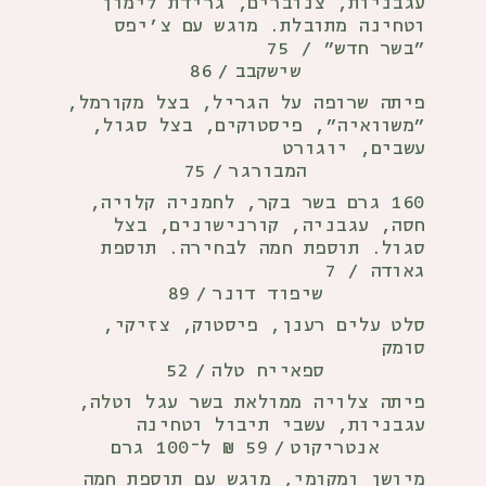
עגבניות, צנוברים, גרידת לימון
וטחינה מתובלת. מוגש עם צ'יפס
״בשר חדש״ / 75
86
שישקבב
/
פיתה שרופה על הגריל, בצל מקורמל,
"משוואיה", פיסטוקים, בצל סגול,
עשבים, יוגורט
75
המבורגר
/
160 גרם בשר בקר, לחמניה קלויה,
חסה, עגבניה, קורנישונים, בצל
סגול. תוספת חמה לבחירה. תוספת
גאודה / 7
89
שיפוד דונר
/
סלט עלים רענן, פיסטוק, צזיקי,
סומק
52
ספאייח טלה
/
פיתה צלויה ממולאת בשר עגל וטלה,
עגבניות, עשבי תיבול וטחינה
59 ₪ ל־100 גרם
אנטריקוט
/
מיושן ומקומי, מוגש עם תוספת חמה